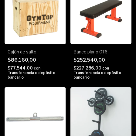
Cajón de salto
Banco plano GT6
$86.160,00
$252.540,00
$77.544,00
$227.286,00
con
con
Transferencia o depósito
Transferencia o depósito
bancario
bancario