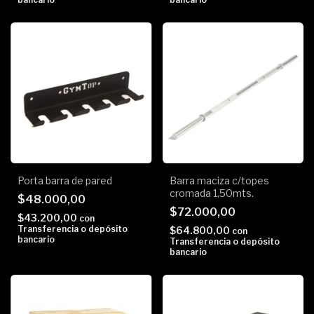
Porta barra de pared
Barra maciza c/topes
cromada 1,50mts.
$48.000,00
$72.000,00
$43.200,00
con
Transferencia o depósito
$64.800,00
con
bancario
Transferencia o depósito
bancario