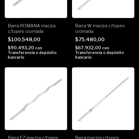
Barra ROMANA maciza
Barra W maciza c/topes
c/topes cromada
cromada
$100.548,00
$75.480,00
$90.493,20
$67.932,00
con
con
Transferencia o depósito
Transferencia o depósito
bancario
bancario
Barra EZ maciza c/topes
Barra maciza c/topes