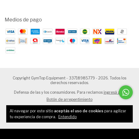
Medios de pago
Copyright GymTop Equipment - 33718985779 - 2026. Todos los
derechos reservados.
Defensa de las y los consumidores. Para reclamos
ingresá acá.
Botón de arrepentimiento
Al navegar por este sitio
aceptás el uso de cookies
para agilizar
tu experiencia de compra.
Entendido